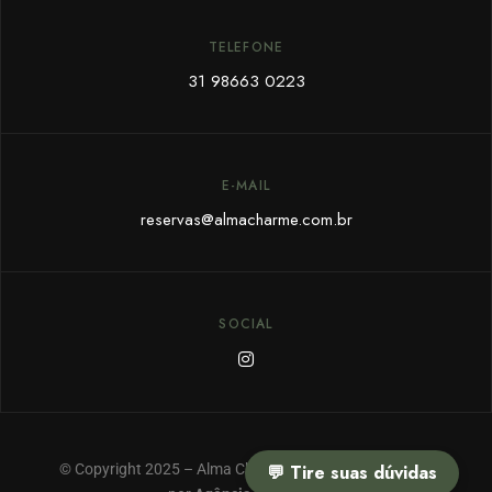
TELEFONE
31 98663 0223
E-MAIL
reservas@almacharme.com.br
SOCIAL
© Copyright 2025 – Alma Charme & SPA – Feito com ❤
💬 Tire suas dúvidas