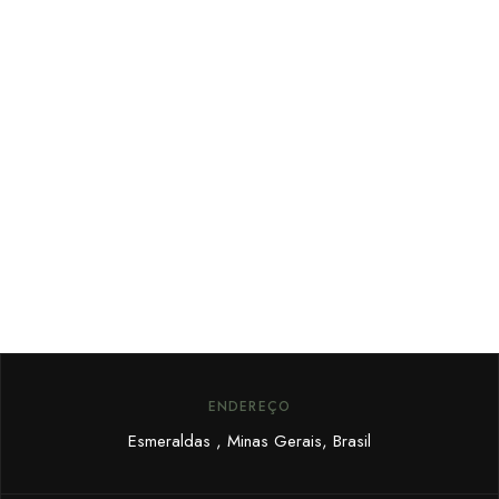
FIQUE POR DENTRO
Cadastre seu email e receba
promoções exclusivas.
ENDEREÇO
Esmeraldas , Minas Gerais, Brasil