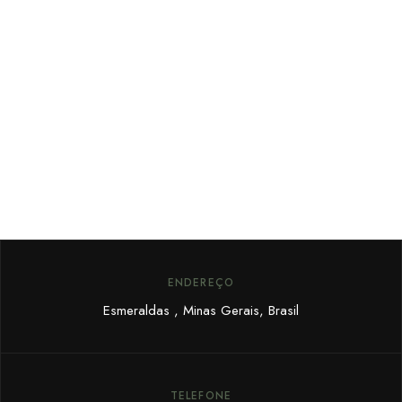
FIQUE POR DENTRO
Cadastre seu email e receba
promoções exclusivas.
ENDEREÇO
Esmeraldas , Minas Gerais, Brasil
TELEFONE