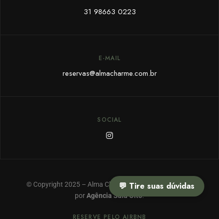
31 98663 0223
E-MAIL
reservas@almacharme.com.br
SOCIAL
© Copyright 2025 – Alma Charme & SPA – Feito com ❤
💬 Tire suas dúvidas
por
Agência Sala Oito
.
RESERVE PELO AIRBNB