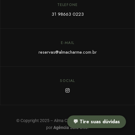
TELEFONE
31 98663 0223
E-MAIL
reservas@almacharme.com.br
SOCIAL
© Copyright 2025 – Alma Charme & SPA – Feito com ❤
💬 Tire suas dúvidas
por
Agência Sala Oito
.