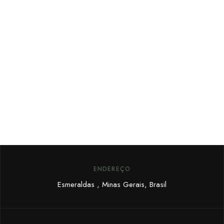
FIQUE POR DENTRO
Cadastre seu email e receba
promoções exclusivas.
ENDEREÇO
Esmeraldas , Minas Gerais, Brasil