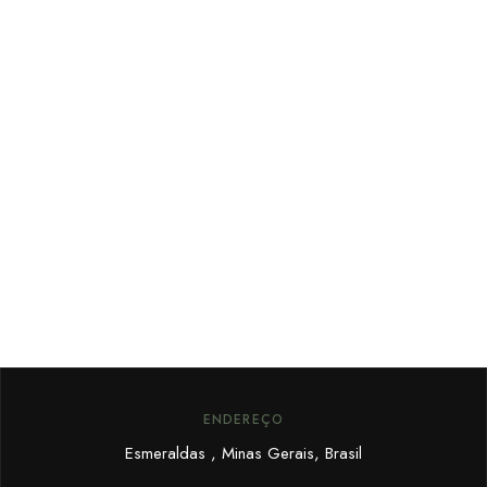
FIQUE POR DENTRO
Cadastre seu email e receba
promoções exclusivas.
ENDEREÇO
Esmeraldas , Minas Gerais, Brasil