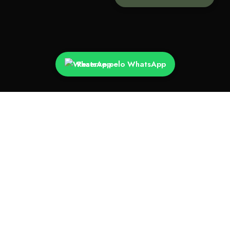
ROLE PARA BAIXO
Reserve pelo WhatsApp
Um espaço exclusivo cercado pela
natureza, ideal para celebrar a convivência
e criar memórias entre familiares e amigos.
O ritmo acelerado da vida urbana muitas vezes
afasta famílias e amigos que gostariam de estar
mais próximos. Reunir todos em um ambiente à
altura da ocasião é um desejo cada vez mais