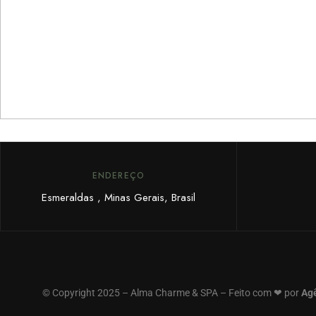
receba promoções
exclusivas.
ENDEREÇO
Esmeraldas , Minas Gerais, Brasil
© Copyright 2025 – Alma Charme & SPA – Feito com ❤ por
Agê