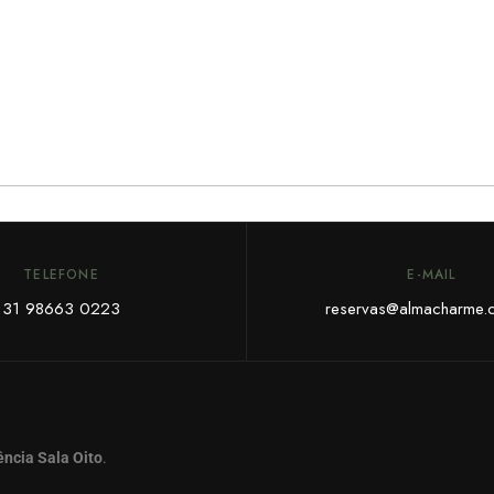
TELEFONE
E-MAIL
31 98663 0223
reservas@almacharme.
ncia Sala Oito
.