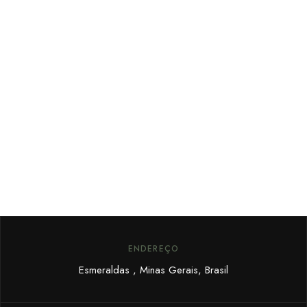
FIQUE POR DENTRO
Cadastre seu email e receba
promoções exclusivas.
ENDEREÇO
Esmeraldas , Minas Gerais, Brasil