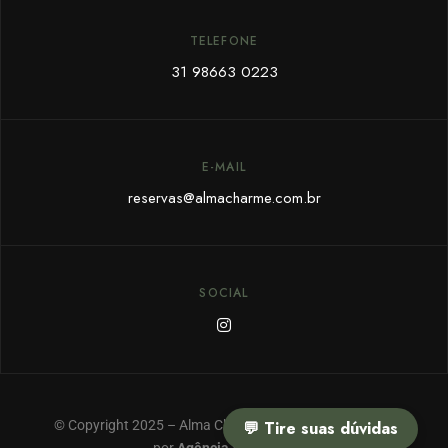
TELEFONE
31 98663 0223
E-MAIL
reservas@almacharme.com.br
SOCIAL
© Copyright 2025 – Alma Charme & SPA – Feito com ❤
💬 Tire suas dúvidas